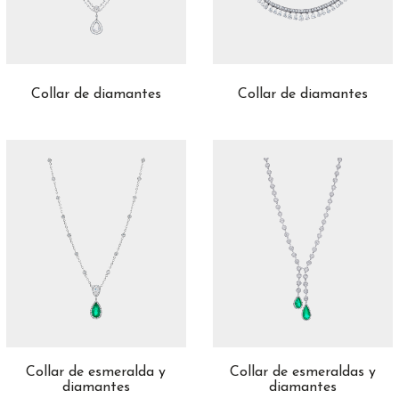
Material
Oro Amarillo
51
Oro Blanco
89
Collar de diamantes
Collar de diamantes
Oro Rosa
33
Collar de esmeralda y
Collar de esmeraldas y
diamantes
diamantes