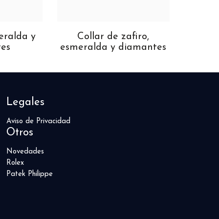
eralda y
Collar de zafiro,
Pulse
es
esmeralda y diamantes
Legales
Aviso de Privacidad
Otros
Novedades
Rolex
Patek Philippe