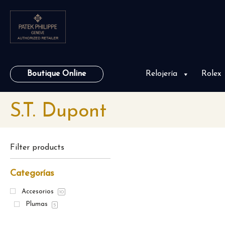
Boutique Online
Relojería
Rolex
S.T. Dupont
Filter products
Categorías
Accesorios
10
Plumas
5