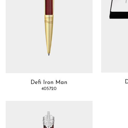
D
Defi Iron Man
405720