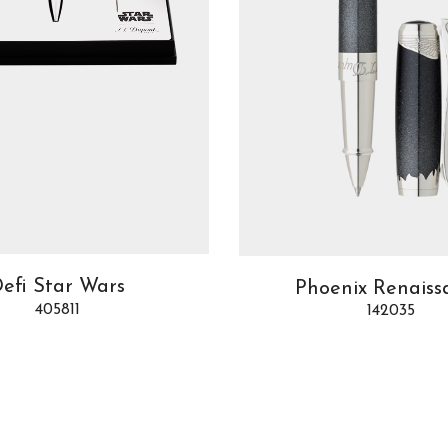
efi Star Wars
Phoenix Renaiss
405811
142035