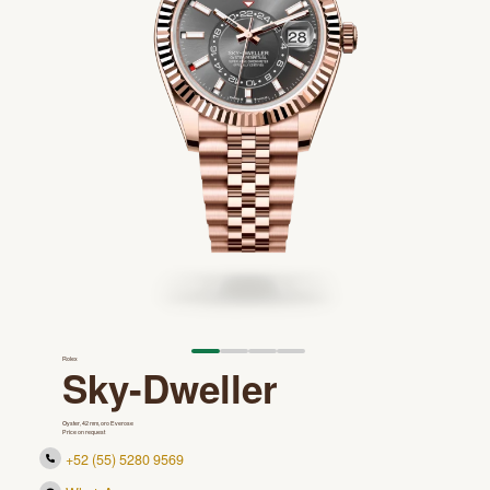
Rolex
Sky-Dweller
Oyster, 42 mm, oro Everose
Price on request
+52 (55) 5280 9569