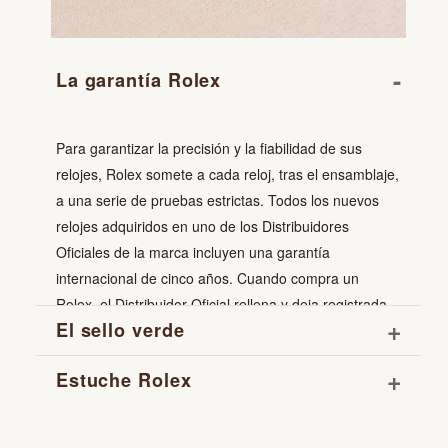
-
La garantía Rolex
Para garantizar la precisión y la fiabilidad de sus
relojes, Rolex somete a cada reloj, tras el ensamblaje,
a una serie de pruebas estrictas. Todos los nuevos
relojes adquiridos en uno de los Distribuidores
Oficiales de la marca incluyen una garantía
internacional de cinco años. Cuando compra un
Rolex, el Distribuidor Oficial rellena y deja registrada
+
El sello verde
la fecha en la tarjeta de garantía Rolex, que certifica
la autenticidad de su reloj.
+
Estuche Rolex
La garantía de cinco años que se aplica a todos los
modelos Rolex viene acompañada de un sello verde,
Todos los relojes Rolex se entregan en un precioso
un símbolo de su estatus de Cronómetro Superlativo.