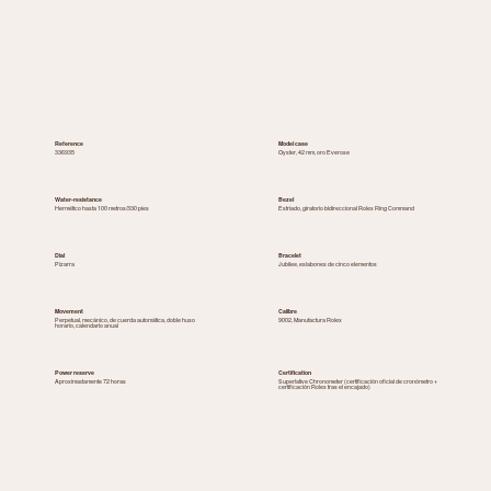
Reference
Model case
336935
Oyster, 42 mm, oro Everose
Water-resistance
Bezel
Hermético hasta 100 metros/330 pies
Estriado, giratorio bidireccional Rolex Ring Command
Dial
Bracelet
Pizarra
Jubilee, eslabones de cinco elementos
Movement
Calibre
Perpetual, mecánico, de cuerda automática, doble huso
9002, Manufactura Rolex
horario, calendario anual
Power reserve
Certification
Aproximadamente 72 horas
Superlative Chronometer (certificación oficial de cronómetro +
certificación Rolex tras el encajado)