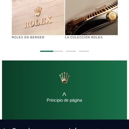
ROLEX EN BERGER
LA COLECCIÓN ROLEX
NUEV
<
Principio de página