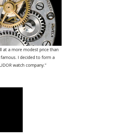
ll at a more modest price than
s famous. I decided to form a
e TUDOR watch company."