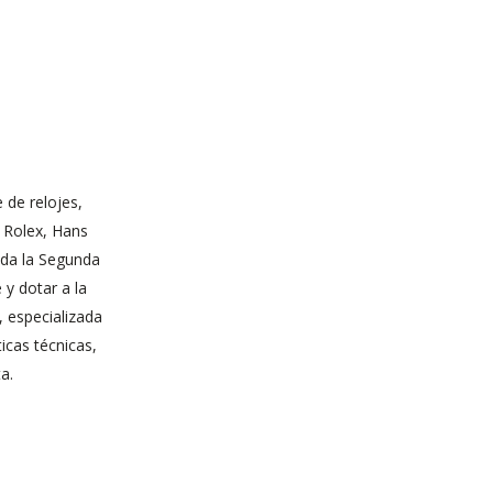
 de relojes,
 Rolex, Hans
nada la Segunda
y dotar a la
 especializada
cas técnicas,
a.