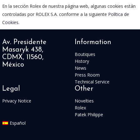
En la sección Rolex de nuestra página web, algunas cookies están
controladas por ROLEX S.A. conforme a la siguiente
Política de
Cookies
.
Av. Presidente
Information
Masaryk 438,
Boutiques
CDMX, 11560,
History
México
News
Press Room
Technical Service
Legal
Other
Privacy Notice
Novelties
Rolex
Patek Philippe
Español