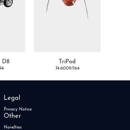
t D8
TriPod
T
94
74.6009/164
Legal
Privacy Notice
Other
Novelties