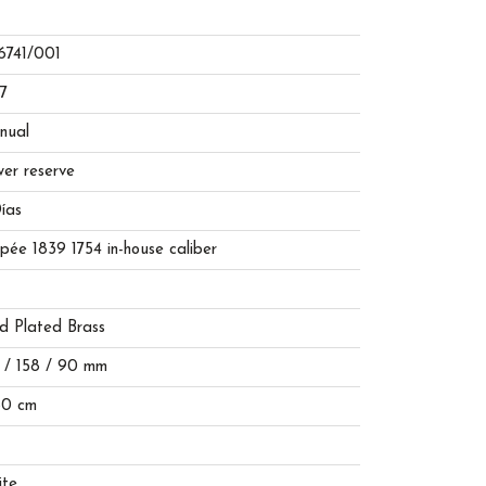
6741/001
7
nual
er reserve
ías
pée 1839 1754 in-house caliber
d Plated Brass
 / 158 / 90 mm
50 cm
ite