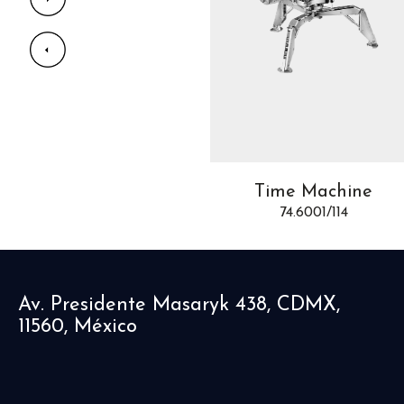
Time Fast D8
Time Machine
74.6004/154
74.6001/114
Av. Presidente Masaryk 438, CDMX,
11560, México