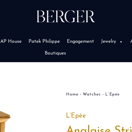
AP House
Patek Philippe
Engagement
Jewelry
Boutiques
Home
Watches
L’Epée
L’Epée
Anglaise Str