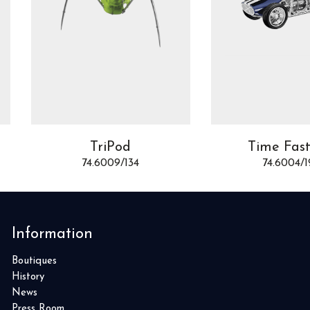
TriPod
Time Fas
74.6009/134
74.6004/1
Information
Boutiques
History
News
Press Room