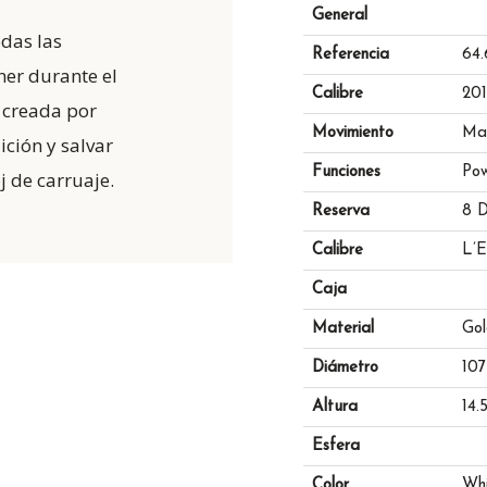
General
odas las
Referencia
64.
ner durante el
Calibre
201
l creada por
Movimiento
Ma
ción y salvar
Funciones
Pow
j de carruaje.
Reserva
8 D
Calibre
L’E
Caja
Material
Gol
Diámetro
107
Altura
14.
Esfera
Color
Wh