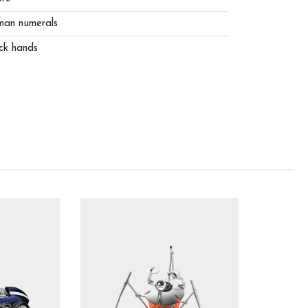
an numerals
ck hands