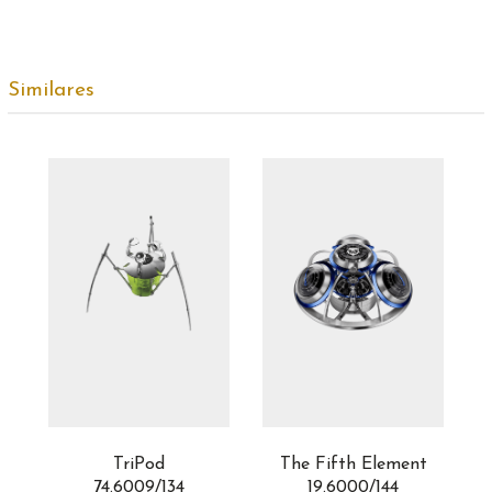
Similares
TriPod
The Fifth Element
74.6009/134
19.6000/144