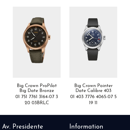
Big Crown ProPilot
Big Crown Pointer
D
Big Date Bronze
Date Calibre 403
 8
01 751 7761 3164-07 3
01 403 7776 4065-07 5
0
20 03BRLC
19 11
Av. Presidente
Information