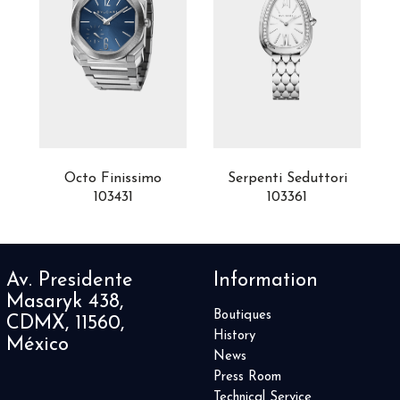
co
Octo Finissimo
Serpenti Seduttori
103431
103361
o
Av. Presidente
Information
Masaryk 438,
Boutiques
CDMX, 11560,
History
México
News
Press Room
Technical Service