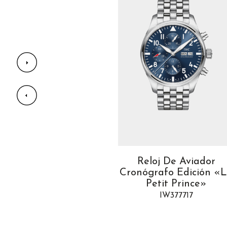
an Reloj de Aviador 43
Reloj De Aviador
Top Gun
Cronógrafo Edición «
Petit Prince»
IW329801
IW377717