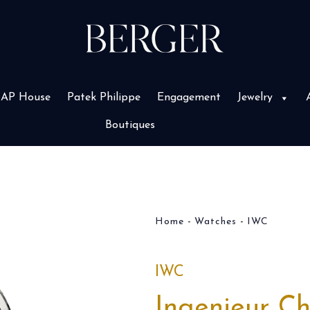
AP House
Patek Philippe
Engagement
Jewelry
Boutiques
Home
Watches
IWC
IWC
Ingenieur C