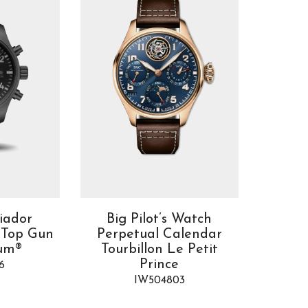
viador
Big Pilot’s Watch
Big Pil
 Top Gun
Perpetual Calendar
Calen
um®
Tourbillon Le Petit
P
Prince
6
IW504803