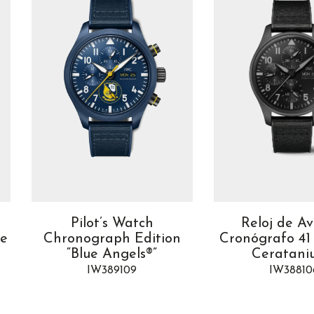
Pilot’s Watch
Reloj de A
Le
Chronograph Edition
Cronógrafo 41
“Blue Angels®”
Ceratani
IW389109
IW38810