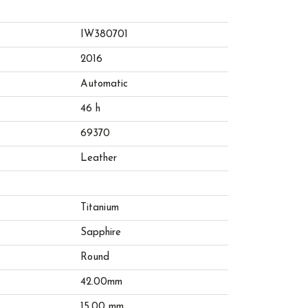
IW380701
2016
Automatic
46 h
69370
Leather
Titanium
Sapphire
Round
42.00mm
15.00 mm