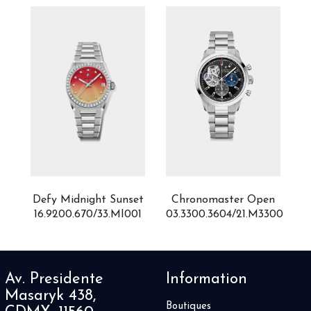
Defy Midnight Sunset
Chronomaster Open
C
16.9200.670/33.MI001
03.3300.3604/21.M3300
0
01
Av. Presidente
Information
Masaryk 438,
Boutiques