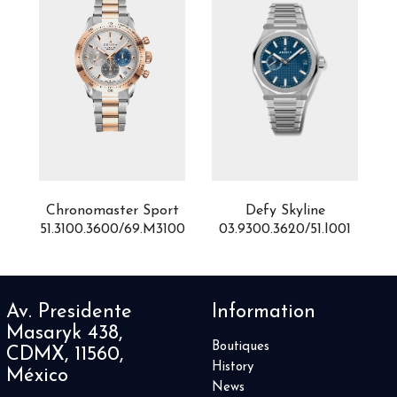
n
Chronomaster Sport
Defy Skyline
300
51.3100.3600/69.M3100
03.9300.3620/51.I001
0
Av. Presidente
Information
Masaryk 438,
Boutiques
CDMX, 11560,
History
México
News