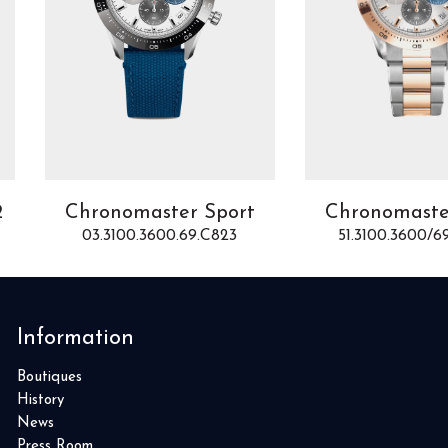
2
Chronomaster Sport
Chronomaste
03.3100.3600.69.C823
51.3100.3600/6
Information
Boutiques
History
News
Press Room