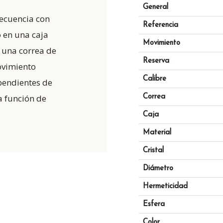
General
recuencia con
Referencia
 en una caja
Movimiento
 una correa de
Reserva
ovimiento
Calibre
pendientes de
a función de
Correa
Caja
Material
Cristal
Diámetro
Hermeticidad
Esfera
Color