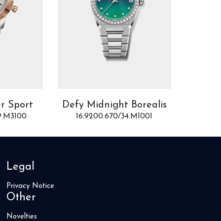
r Sport
Defy Midnight Borealis
Chro
9.M3100
16.9200.670/34.MI001
03.33
Legal
Privacy Notice
Other
Novelties