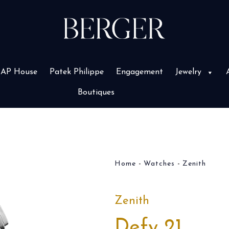
AP House
Patek Philippe
Engagement
Jewelry
Boutiques
Home
Watches
Zenith
Zenith
Defy 21