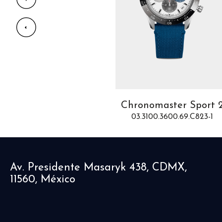
Defy Skyline
Chronomaster Sport 
03.9300.3620/51.I001
03.3100.3600.69.C823-1
Av. Presidente Masaryk 438, CDMX,
11560, México