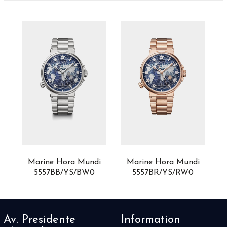
i
Marine Hora Mundi
Marine Hora Mundi
5557BB/YS/BW0
5557BR/YS/RW0
Av. Presidente
Information