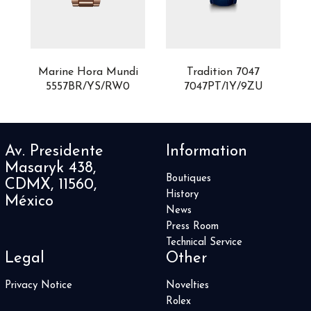
i
Marine Hora Mundi
Tradition 7047
5557BR/YS/RW0
7047PT/1Y/9ZU
Av. Presidente
Information
Masaryk 438,
Boutiques
CDMX, 11560,
History
México
News
Press Room
Technical Service
Legal
Other
Privacy Notice
Novelties
Rolex