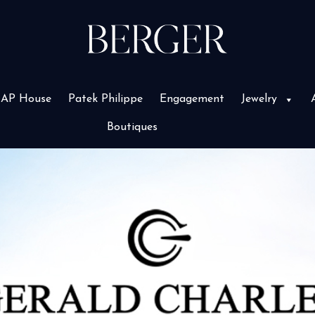
AP House
Patek Philippe
Engagement
Jewelry
Boutiques