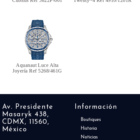
Cubitus Ref 5822P-001
Twenty~4 Ref 4910/1201R
Aquanaut Luce Alta
Joyería Ref 5268/461G
Av. Presidente
Información
Masaryk 438,
Boutiques
CDMX, 11560,
México
Historia
Noticias