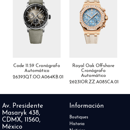
fo
Code 11.59 Cronógrafo
Royal Oak Offshore
Automático
Cronógrafo
1
Automático
02
26393QT.OO.A064KB.01
26231OR.ZZ.A085CA.01
Av. Presidente
Información
Masaryk 438,
Boutiques
CDMX, 11560,
Historia
México