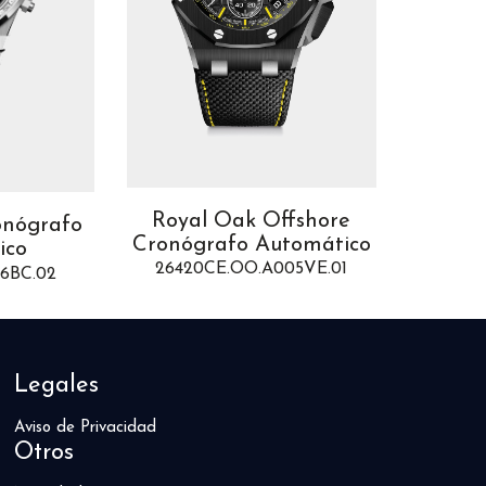
Royal Oak Offshore
onógrafo
Code 
Cronógrafo Automático
ico
1521
26420CE.OO.A005VE.01
56BC.02
Legales
Aviso de Privacidad
Otros