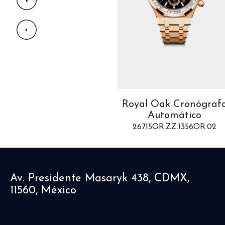
Royal Oak Offshore
Royal Oak Cronógraf
onógrafo Automático
Automático
26231OR.ZZ.A085CA.01
26715OR.ZZ.1356OR.02
Av. Presidente Masaryk 438, CDMX,
11560, México