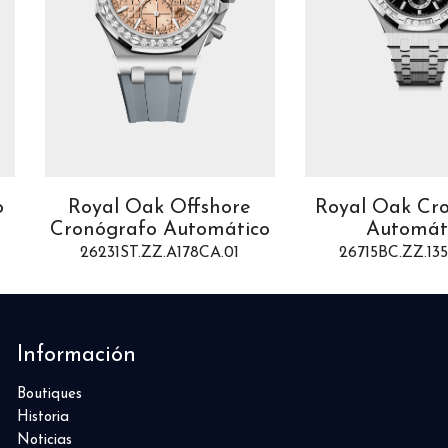
o
Royal Oak Offshore
Royal Oak Cr
Cronógrafo Automático
Automát
26231ST.ZZ.A178CA.01
26715BC.ZZ.13
Información
Boutiques
Historia
Noticias