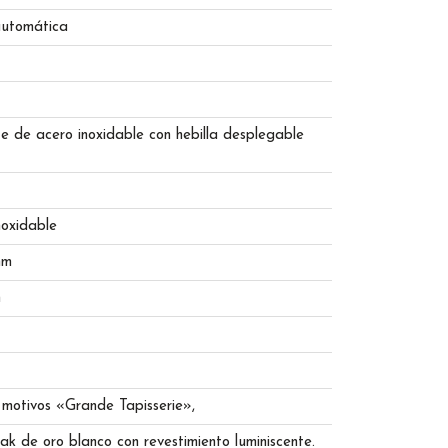
utomática
e de acero inoxidable con hebilla desplegable
noxidable
mm
m
 motivos «Grande Tapisserie»,
k de oro blanco con revestimiento luminiscente.