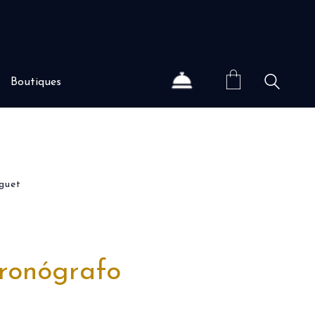
Boutiques
guet
ronógrafo