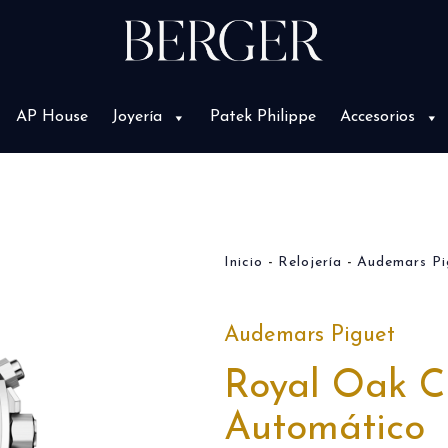
AP House
Joyería
Patek Philippe
Accesorios
Inicio
Relojería
Audemars Pi
Audemars Piguet
Royal Oak C
Automático