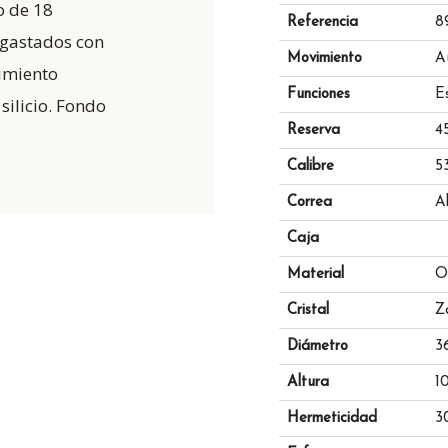
o de 18
Referencia
8
engastados con
Movimiento
A
imiento
Funciones
E
silicio. Fondo
Reserva
4
Calibre
5
Correa
A
Caja
Material
O
Cristal
Z
Diámetro
3
Altura
1
Hermeticidad
3