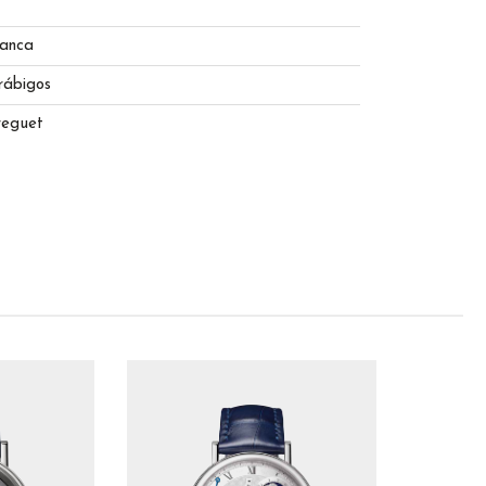
lanca
rábigos
reguet