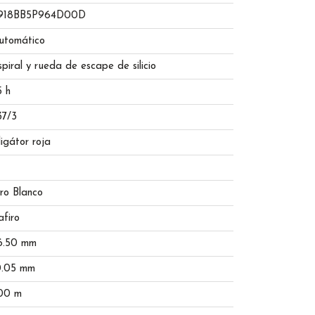
918BB5P964D00D
utomático
spiral y rueda de escape de silicio
5 h
37/3
ligátor roja
ro Blanco
afiro
6.50 mm
0.05 mm
00 m