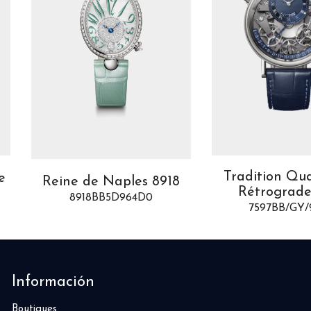
Tradition Qu
e
Reine de Naples 8918
Rétrograde
8918BB5D964D0
7597BB/GY
Información
Boutiques