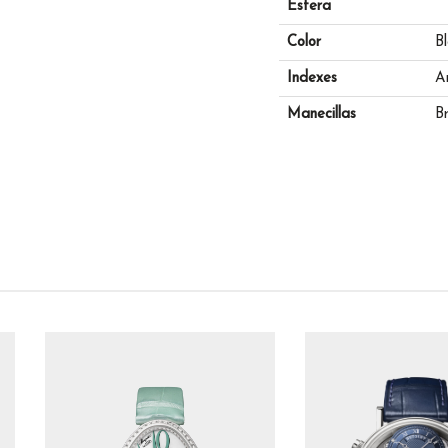
Esfera
Color
B
Indexes
A
Manecillas
B