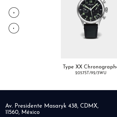
Tradition 7047
Type XX Chronograph
7047PT/1Y/9ZU
2057ST/92/3WU
Av. Presidente Masaryk 438, CDMX,
11560, México