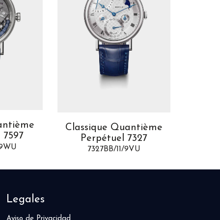
antième
Classique Quantième
Class
 7597
Perpétuel 7327
Pe
/9WU
7327BB/11/9VU
7
Legales
Aviso de Privacidad