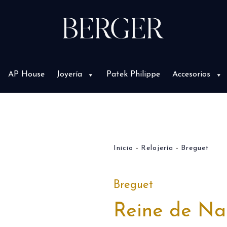
AP House
Joyería
Patek Philippe
Accesorios
Inicio
Relojería
Breguet
Breguet
Reine de Na