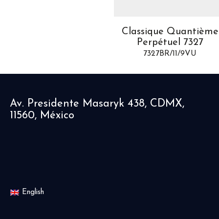
lassique Quantième
Classique Quantième
Perpétuel 7327
Perpétuel 7327
7327BB/11/9VU
7327BR/11/9VU
Av. Presidente Masaryk 438, CDMX,
11560, México
English