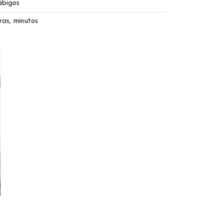
ábigos
as, minutos