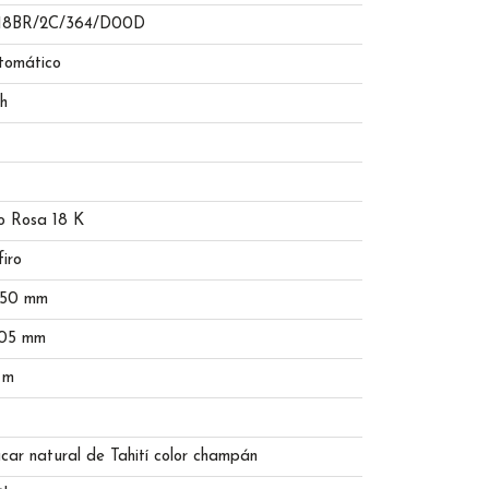
18BR/2C/364/D00D
tomático
h
o Rosa 18 K
iro
.50 mm
.05 mm
 m
ar natural de Tahití color champán