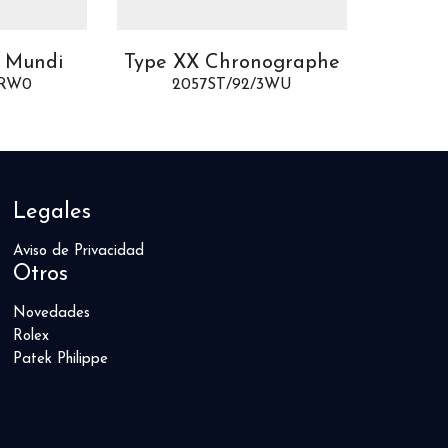
 Mundi
Type XX Chronographe
Reine
/RW0
2057ST/92/3WU
8
Legales
Aviso de Privacidad
Otros
Novedades
Rolex
Patek Philippe