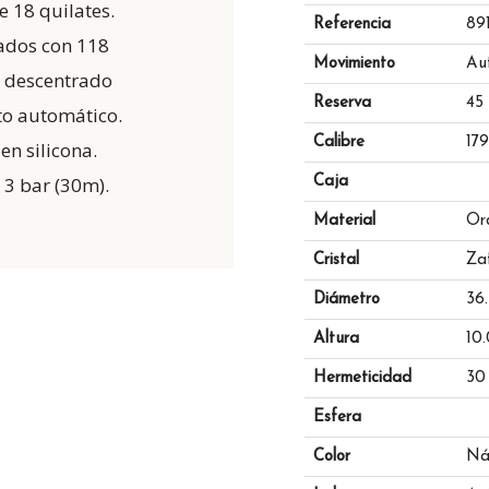
e 18 quilates.
Referencia
89
tados con 118
Movimiento
Au
r descentrado
Reserva
45 
to automático.
Calibre
179
en silicona.
 3 bar (30m).
Caja
Material
Or
Cristal
Zaf
Diámetro
36
Altura
10
Hermeticidad
30
Esfera
Color
Nác