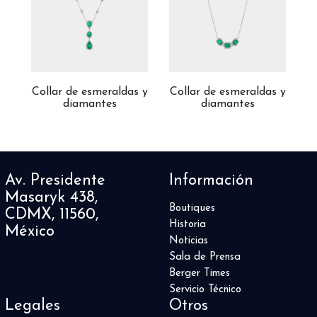
Collar de esmeraldas y
Collar de esmeraldas y
C
diamantes
diamantes
Av. Presidente
Información
Masaryk 438,
Boutiques
CDMX, 11560,
Historia
México
Noticias
Sala de Prensa
Berger Times
Servicio Técnico
Legales
Otros