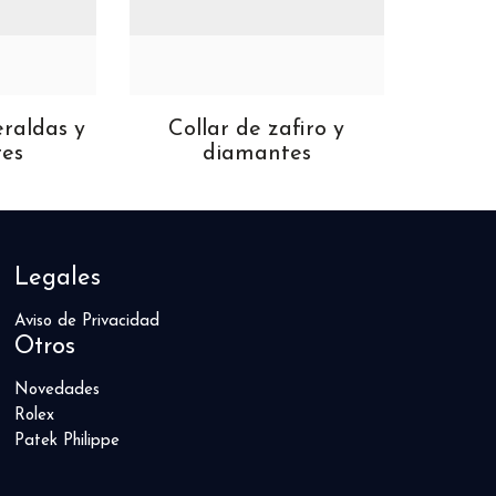
eraldas y
Collar de zafiro y
Coll
es
diamantes
Legales
Aviso de Privacidad
Otros
Novedades
Rolex
Patek Philippe