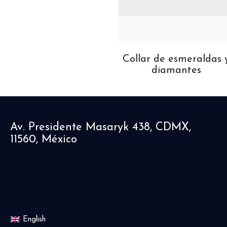
Pulsera de zafiros y
Collar de esmeraldas 
diamantes
diamantes
Av. Presidente Masaryk 438, CDMX,
11560, México
English