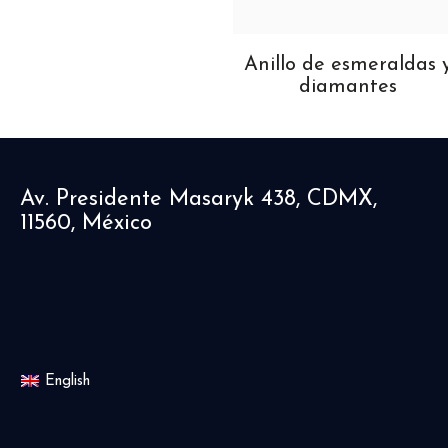
Collar de zafiro,
Anillo de esmeraldas 
meralda y diamantes
diamantes
Av. Presidente Masaryk 438, CDMX,
11560, México
English