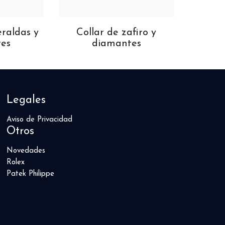
eraldas y
Collar de zafiro y
Coll
es
diamantes
Legales
Aviso de Privacidad
Otros
Novedades
Rolex
Patek Philippe