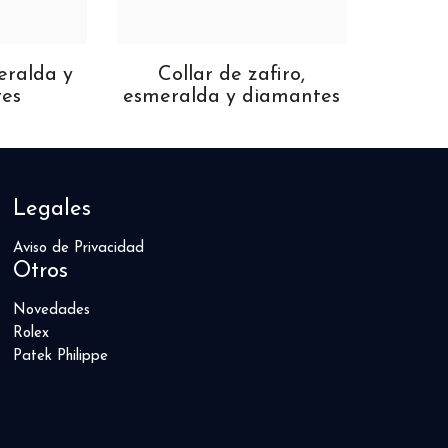
eralda y
Collar de zafiro,
Coll
es
esmeralda y diamantes
Legales
Aviso de Privacidad
Otros
Novedades
Rolex
Patek Philippe