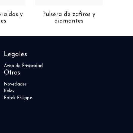
eraldas y
Pulsera de zafiros y
Coll
es
diamantes
Legales
Aviso de Privacidad
Otros
Novedades
Rolex
Patek Philippe