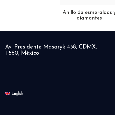
Pulsera de zafiros y
Anillo de esmeraldas 
diamantes
diamantes
Av. Presidente Masaryk 438, CDMX,
11560, México
English