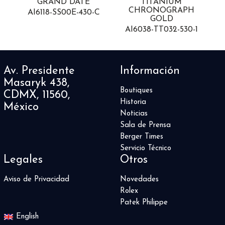
GRAND DATE
TITANIUM
CHRONOGRAPH
AI6118-SS00E-430-C
GOLD
1
AI6038-TT032-530-1
Av. Presidente
Información
Masaryk 438,
Boutiques
CDMX, 11560,
Historia
México
Noticias
Sala de Prensa
Berger Times
Servicio Técnico
Legales
Otros
Aviso de Privacidad
Novedades
Rolex
Patek Philippe
English