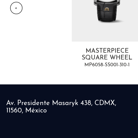
AIKON AUTOMATIC
MASTERPIECE
TITANIUM
SQUARE WHEEL
HRONOGRAPH GOLD
MP6058-SS001-310-1
AI6038-TT032-530-1
Av. Presidente Masaryk 438, CDMX,
11560, México