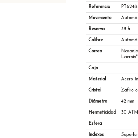
Referencia
PT6248
Movimiento
Automát
Reserva
38 h
Calibre
Automát
Correa
Naranja
Lacroix"
Caja
Material
Acero I
Cristal
Zafiro c
Diámetro
42 mm
Hermeticidad
30 AT
Esfera
Indexes
Superlu