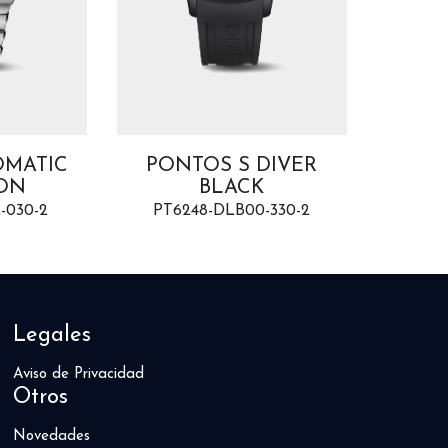
OMATIC
PONTOS S DIVER
AIKO
ON
BLACK
LIM
ED
-030-2
PT6248-DLB00-330-2
AI6
Legales
Aviso de Privacidad
Otros
Novedades