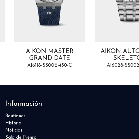
AIKON MASTER
AIKON AUT
GRAND DATE
SKELET
AI6118-SS00E-430-C
AI6028-SS002
Información
Boutiques
Historia
Noticias
Sala de Prensa