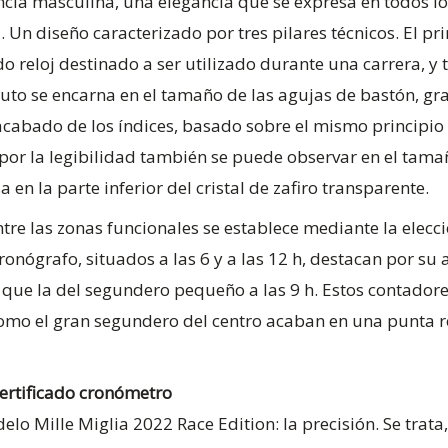
ancia masculina, una elegancia que se expresa en todos 
 Un diseño caracterizado por tres pilares técnicos. El pri
o reloj destinado a ser utilizado durante una carrera, y
ibuto se encarna en el tamaño de las agujas de bastón, gr
acabado de los índices, basado sobre el mismo principio 
por la legibilidad también se puede observar en el tamaño
en la parte inferior del cristal de zafiro transparente.
ntre las zonas funcionales se establece mediante la elecc
cronógrafo, situados a las 6 y a las 12 h, destacan por su 
 que la del segundero pequeño a las 9 h. Estos contador
omo el gran segundero del centro acaban en una punta roj
ertificado cronómetro
lo Mille Miglia 2022 Race Edition: la precisión. Se trata,