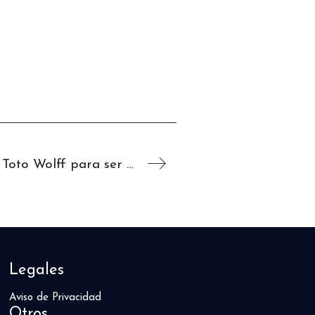
Última Pieza de IWC Edición Limitada Toto Wolff para ser Subastada por “Iniciativa Caritativa Ignite”
Legales
Aviso de Privacidad
Otros