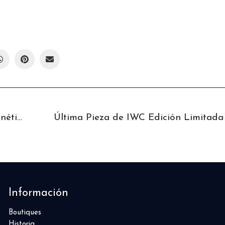
Windy, La Escultura Cinética de Meriem Bennani
Información
Boutiques
Historia