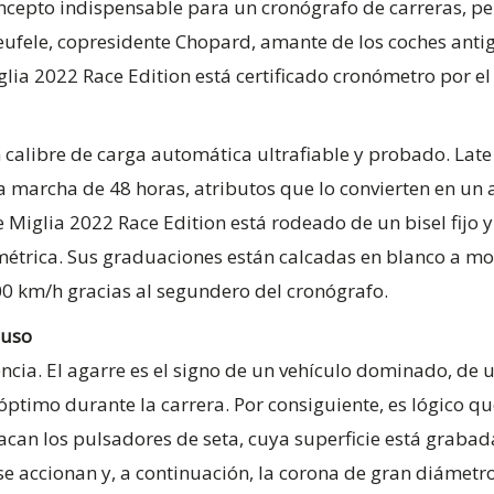
ncepto indispensable para un cronógrafo de carreras, pe
eufele, copresidente Chopard, amante de los coches antigu
lia 2022 Race Edition está certificado cronómetro por el 
alibre de carga automática ultrafiable y probado. Late 
 marcha de 48 horas, atributos que lo convierten en un 
le Miglia 2022 Race Edition está rodeado de un bisel fijo y 
métrica. Sus graduaciones están calcadas en blanco a mo
00 km/h gracias al segundero del cronógrafo.
 uso
cia. El agarre es el signo de un vehículo dominado, de 
ptimo durante la carrera. Por consiguiente, es lógico que
stacan los pulsadores de seta, cuya superficie está grab
 se accionan y, a continuación, la corona de gran diáme