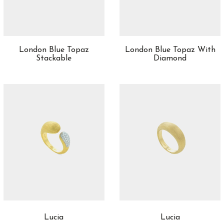
Oro Amarillo
19
Oro Blanco
97
Oro Blanco Y Oro Amarillo
1
London Blue Topaz
London Blue Topaz With
Oro Rosa
53
Stackable
Diamond
Platino
6
Lucia
Lucia