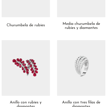
Oro Amarillo
19
Oro Blanco
97
Oro Blanco Y Oro Amarillo
1
Media churumbela de
Churumbela de rubíes
Oro Rosa
53
rubíes y diamantes
Platino
6
Anillo con rubíes y
Anillo con tres filas de
diamantes
diamantes