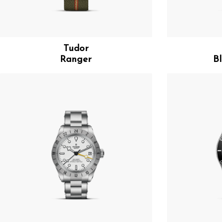
Tudor
Ranger
B