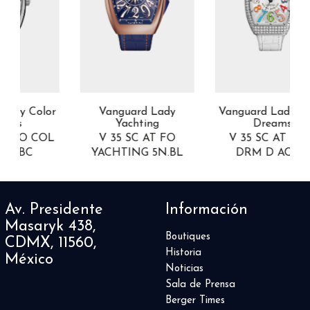
or
Vanguard Lady
Vanguard Lady Color
Yachting
Dreams
OL
V 35 SC AT FO
V 35 SC AT FO L
YACHTING 5N.BL
DRM D AC.BC
Av. Presidente
Información
Masaryk 438,
Boutiques
CDMX, 11560,
Historia
México
Noticias
Sala de Prensa
Berger Times