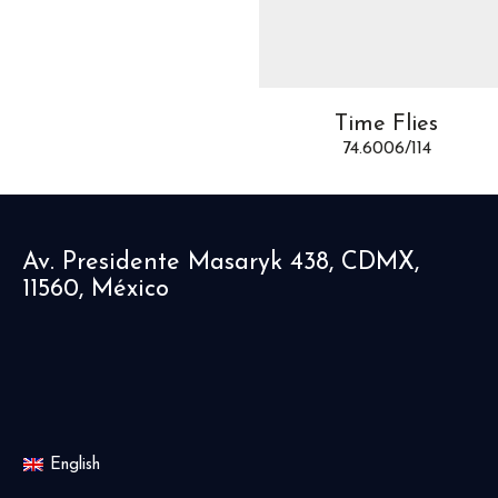
Time Flies
Time Flies
74.6006/114
74.6006/144
Av. Presidente Masaryk 438, CDMX,
11560, México
English