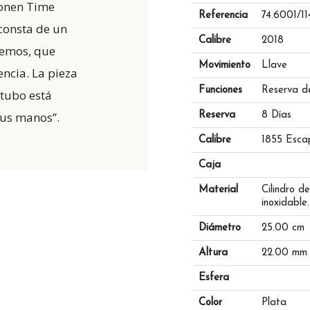
onen Time
Referencia
74.6001/11
consta de un
Calibre
2018
tremos, que
Movimiento
Llave
encia. La pieza
Funciones
Reserva d
 tubo está
sus manos”.
Reserva
8 Días
Calibre
1855 Escap
Caja
Material
Cilindro d
inoxidable.
Diámetro
25.00 cm
Altura
22.00 mm
Esfera
Color
Plata