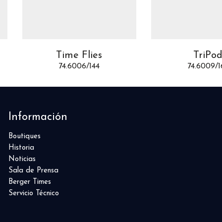
TriPod
Time Fast 
74.6009/164
74.6004/1
Información
Boutiques
Historia
Noticias
Sala de Prensa
Berger Times
Servicio Técnico