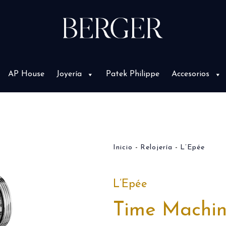
AP House
Joyería
Patek Philippe
Accesorios
Inicio
Relojería
L’Epée
L’Epée
Time Machi