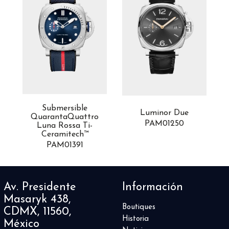
Submersible
a
Luminor Due
QuarantaQuattro
PAM01250
Luna Rossa Ti-
Ceramitech™
PAM01391
Av. Presidente
Información
Masaryk 438,
Boutiques
CDMX, 11560,
Historia
México