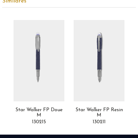
Similares
ue
Star Walker FP Doue
Star Walker FP Resin
S
M
M
130215
130211