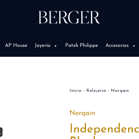
AP House
Joyería
Patek Philippe
Accesorios
Inicio
Relojería
Norqain
Norqain
Independenc