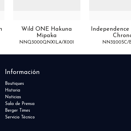
a
Independence Skeleton
Wild ONE 
Chrono
Turqu
01
NN3200SC/B323/3
NNQ3000QB
Información
Boutiques
Historia
Noticias
Sala de Prensa
Berger Times
Servicio Técnico