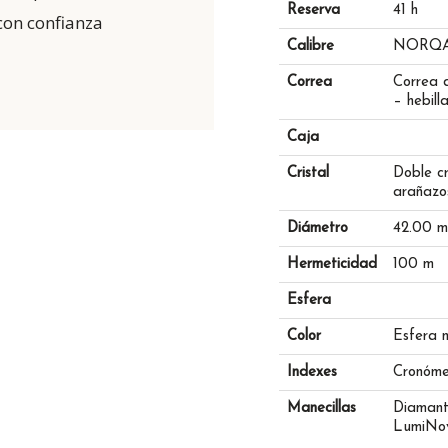
Reserva
41 h
con confianza
Calibre
NORQAI
Correa
Correa 
– hebill
Caja
Cristal
Doble cr
arañazo
Diámetro
42.00 
Hermeticidad
100 m
Esfera
Color
Esfera 
Indexes
Cronóme
Manecillas
Diamante
LumiNov