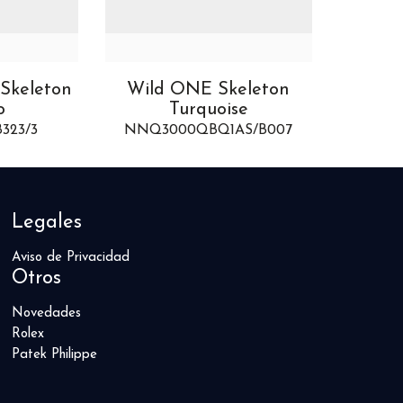
Skeleton
Independence Skeleton
Wi
oise
Grey
Q1AS/B007
N3000SLA/G303
NN
Legales
Aviso de Privacidad
Otros
Novedades
Rolex
Patek Philippe