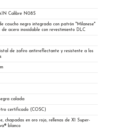
N Calibre N08S
de caucho negro integrada con patrón "Milanese"
a de acero inoxidable con revestimiento DLC
istal de zafiro antirreflectante y resistente a los
s
mm
negra calada
tro certificado (COSC)
, chapadas en oro rojo, rellenas de X1 Super-
a® blanco