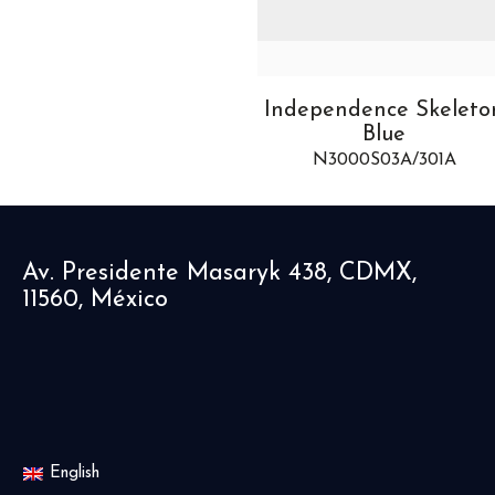
Independence Skeleton
Wild ONE Hakun
Blue
Mipaka
N3000S03A/301A
NNQ3000QNX1LA/X0
Av. Presidente Masaryk 438, CDMX,
11560, México
English