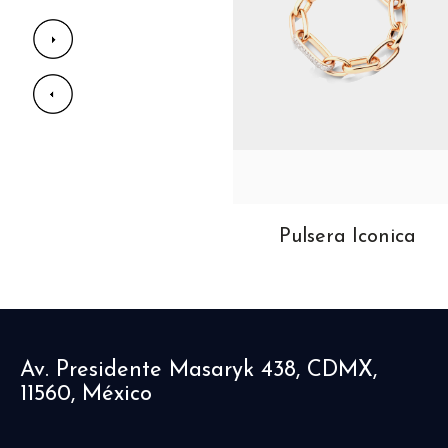
Aretes M’Ama Non
Pulsera Iconica
M’Ama
Av. Presidente Masaryk 438, CDMX,
11560, México