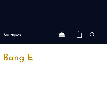
Boutiques
g Bang E