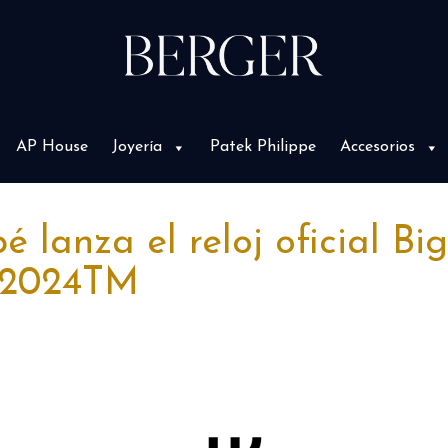
AP House
Joyería
Patek Philippe
Accesorios
 lanza el reloj oficial Bi
2024TM