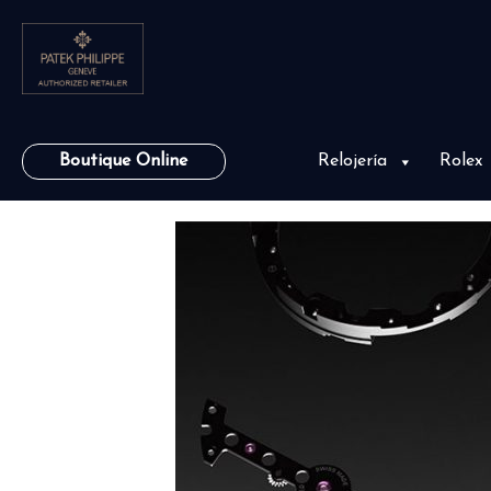
Boutique Online
Relojería
Rolex