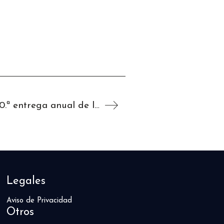
Angela Bassett y Viola Davis lucen Chopard en la 80.ª entrega anual de los Globos de Oro
Legales
Aviso de Privacidad
Otros