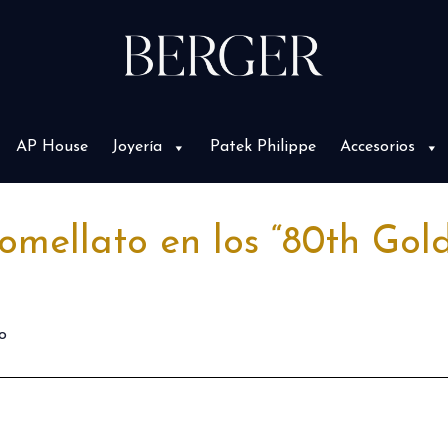
AP House
Joyería
Patek Philippe
Accesorios
Pomellato en los “80th Go
o