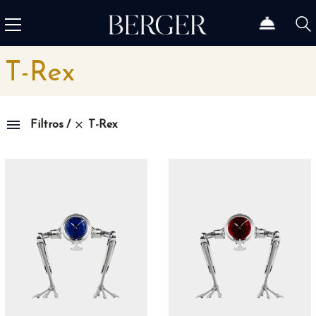
T-Rex
T-Rex
Filtros
Colección
1815
4
1858
12
1926
46
Admiral
3
Admiral AC-One
15
Admiral Legend
14
Africa
10