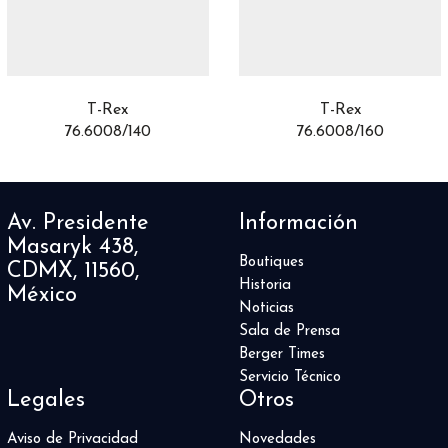
Airfight
3
Alpine Eagle
8
Altiplano
16
Aquaracer
50
Aquis
24
T-Rex
T-Rex
76.6008/140
76.6008/160
AquisPro
1
ASTRONOMY
5
Autavia
2
Automatique
4
Av. Presidente
Información
Aviador
1
Masaryk 438,
Balancier Contemporain
1
Boutiques
CDMX, 11560,
Balthazar
Historia
1
México
Noticias
Battlefield
1
Sala de Prensa
Big Bang
83
Berger Times
Big Crown
5
Servicio Técnico
Big Pilot
11
Legales
Otros
Black Bay
9
Black Bay 54
Aviso de Privacidad
Novedades
4