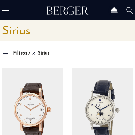
Sirius
Sirius
Filtros
Colección
1815
4
1858
12
1926
46
Admiral
3
Admiral AC-One
15
Admiral Legend
14
Africa
10