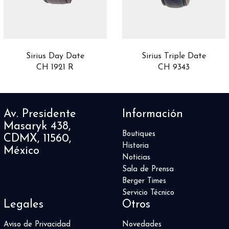
Airfight
3
Alpine Eagle
8
Altiplano
16
Aquaracer
50
Aquis
24
Sirius Day Date
Sirius Triple Date
CH 1921 R
CH 9343
AquisPro
1
ASTRONOMY
5
Autavia
2
Automatique
4
Av. Presidente
Información
Aviador
1
Masaryk 438,
Balancier Contemporain
1
Boutiques
CDMX, 11560,
Balthazar
Historia
1
México
Noticias
Battlefield
1
Sala de Prensa
Big Bang
83
Berger Times
Big Crown
5
Servicio Técnico
Big Pilot
11
Legales
Otros
Black Bay
9
Black Bay 54
Aviso de Privacidad
Novedades
4