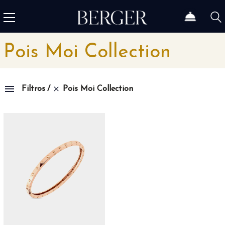
Pois Moi Collection
Pois Moi Collection
Filtros
Colección
1815
4
1858
12
1926
46
Admiral
3
Admiral AC-One
15
Admiral Legend
14
Africa
10