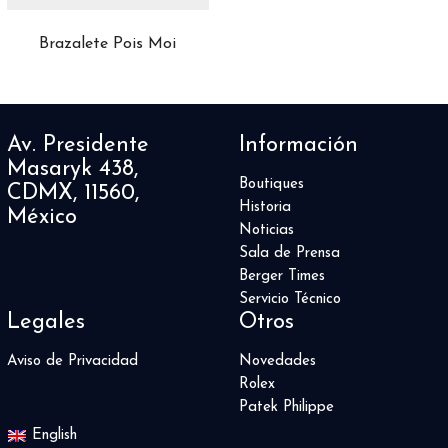
Airfight
3
Alpine Eagle
8
Brazalete Pois Moi
Altiplano
16
Aquaracer
50
Aquis
24
AquisPro
1
Av. Presidente
Información
ASTRONOMY
5
Masaryk 438,
Autavia
Boutiques
2
CDMX, 11560,
Historia
Automatique
4
México
Noticias
Aviador
1
Sala de Prensa
Balancier Contemporain
1
Berger Times
Balthazar
1
Servicio Técnico
Battlefield
1
Legales
Otros
Big Bang
83
Big Crown
Aviso de Privacidad
Novedades
5
Rolex
Big Pilot
11
Patek Philippe
Black Bay
9
English
Black Bay 54
4