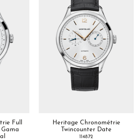
rie Full
Heritage Chronométrie
a Gama
Twincounter Date
al
114872