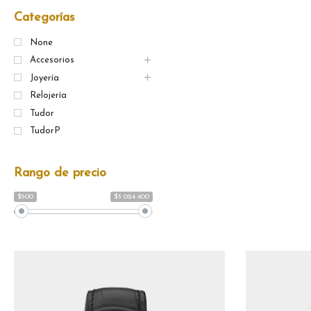
Categorías
None
Accesorios
Joyería
Relojería
Tudor
TudorP
Rango de precio
$500
$3 024 400