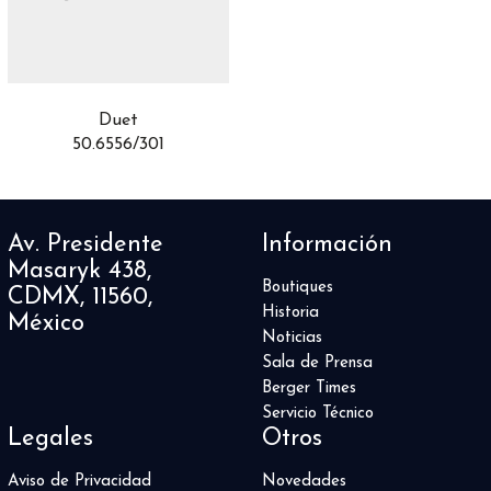
Airfight
3
Alpine Eagle
8
Altiplano
16
Aquaracer
50
Aquis
24
Duet
50.6556/301
AquisPro
1
ASTRONOMY
5
Autavia
2
Automatique
4
Av. Presidente
Información
Aviador
1
Masaryk 438,
Balancier Contemporain
1
Boutiques
CDMX, 11560,
Balthazar
Historia
1
México
Noticias
Battlefield
1
Sala de Prensa
Big Bang
83
Berger Times
Big Crown
5
Servicio Técnico
Big Pilot
11
Legales
Otros
Black Bay
9
Black Bay 54
Aviso de Privacidad
Novedades
4