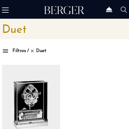
Duet
Duet
Filtros
Colección
1815
4
1858
12
1926
46
Admiral
3
Admiral AC-One
15
Admiral Legend
14
Africa
10