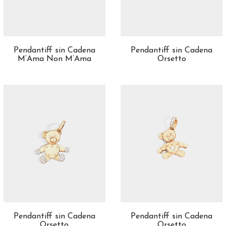
Material
Oro Amarillo
51
Oro Blanco
89
Pendantiff sin Cadena
Pendantiff sin Cadena
Oro Rosa
33
M’Ama Non M’Ama
Orsetto
Pendantiff sin Cadena
Pendantiff sin Cadena
Orsetto
Orsetto